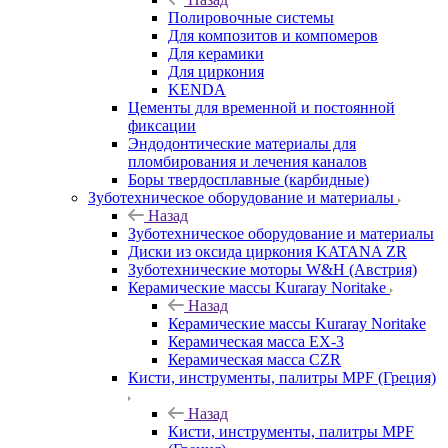
Полировочные системы
Для композитов и компомеров
Для керамики
Для циркония
KENDA
Цементы для временной и постоянной
фиксации
Эндодонтические материалы для
пломбирования и лечения каналов
Боры твердосплавные (карбидные)
Зуботехническое оборудование и материалы
Назад
Зуботехническое оборудование и материалы
Диски из оксида циркония KATANA ZR
Зуботехнические моторы W&H (Австрия)
Керамические массы Kuraray Noritake
Назад
Керамические массы Kuraray Noritake
Керамическая масса EX-3
Керамическая масса CZR
Кисти, инструменты, палитры MPF (Греция)
Назад
Кисти, инструменты, палитры MPF