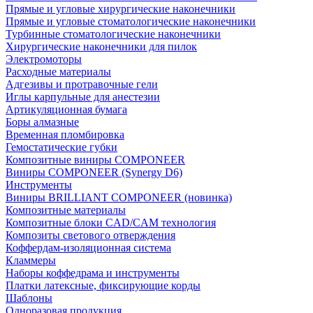
Прямые и угловые хирургические наконечники
Прямые и угловые стоматологические наконечники
Турбинные стоматологические наконечники
Хирургические наконечники для пилок
Электромоторы
Расходные материалы
Адгезивы и протравочные гели
Иглы карпульные для анестезии
Артикуляционная бумага
Боры алмазные
Временная пломбировка
Гемостатические губки
Композитные виниры COMPONEER
Виниры COMPONEER (Synergy D6)
Инструменты
Виниры BRILLIANT COMPONEER (новинка)
Композитные материалы
Композитные блоки CAD/СAM технология
Композиты светового отверждения
Коффердам-изоляционная система
Кламмеры
Наборы коффедрама и инструменты
Платки латексные, фиксирующие корды
Шаблоны
Одноразовая продукция