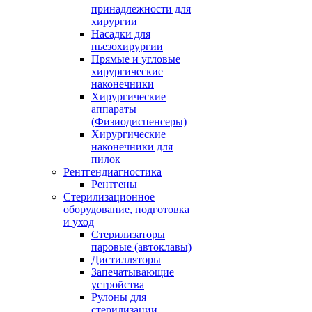
принадлежности для
хирургии
Насадки для
пьезохирургии
Прямые и угловые
хирургические
наконечники
Хирургические
аппараты
(Физиодиспенсеры)
Хирургические
наконечники для
пилок
Рентгендиагностика
Рентгены
Стерилизационное
оборудование, подготовка
и уход
Стерилизаторы
паровые (автоклавы)
Дистилляторы
Запечатывающие
устройства
Рулоны для
стерилизации