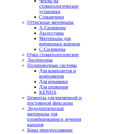
Чехлы на
стоматологические
установки
Стаканчики
Оттискные материалы
А-Силиконы
Аксессуары
Материалы для
временных коронок
С-Силиконы
Очки стоматологические
Диспенсеры
Полировочные системы
Для композитов и
компомеров
Для керамики
Для циркония
KENDA
Цементы для временной и
постоянной фиксации
Эндодонтические
материалы для
пломбирования и лечения
каналов
Боры твердосплавные