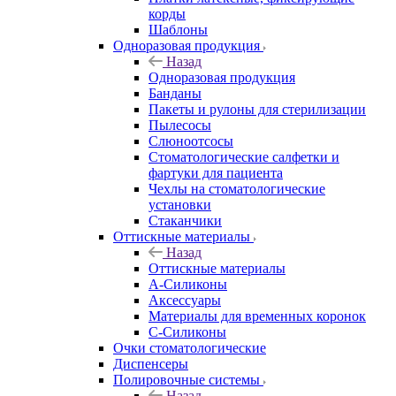
корды
Шаблоны
Одноразовая продукция
Назад
Одноразовая продукция
Банданы
Пакеты и рулоны для стерилизации
Пылесосы
Слюноотсосы
Стоматологические салфетки и
фартуки для пациента
Чехлы на стоматологические
установки
Стаканчики
Оттискные материалы
Назад
Оттискные материалы
А-Силиконы
Аксессуары
Материалы для временных коронок
С-Силиконы
Очки стоматологические
Диспенсеры
Полировочные системы
Назад