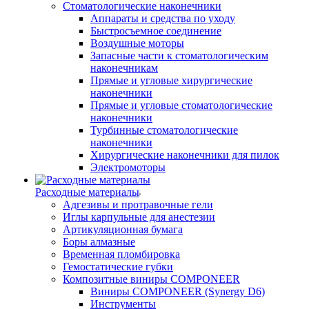
Стоматологические наконечники
Аппараты и средства по уходу
Быстросъемное соединение
Воздушные моторы
Запасные части к стоматологическим
наконечникам
Прямые и угловые хирургические
наконечники
Прямые и угловые стоматологические
наконечники
Турбинные стоматологические
наконечники
Хирургические наконечники для пилок
Электромоторы
Расходные материалы
Адгезивы и протравочные гели
Иглы карпульные для анестезии
Артикуляционная бумага
Боры алмазные
Временная пломбировка
Гемостатические губки
Композитные виниры COMPONEER
Виниры COMPONEER (Synergy D6)
Инструменты