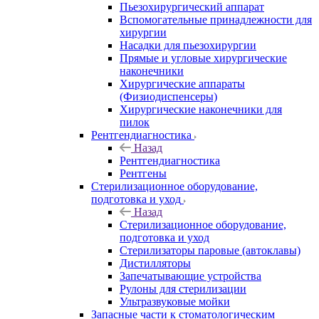
Пьезохирургический аппарат
Вспомогательные принадлежности для
хирургии
Насадки для пьезохирургии
Прямые и угловые хирургические
наконечники
Хирургические аппараты
(Физиодиспенсеры)
Хирургические наконечники для
пилок
Рентгендиагностика
Назад
Рентгендиагностика
Рентгены
Стерилизационное оборудование,
подготовка и уход
Назад
Стерилизационное оборудование,
подготовка и уход
Стерилизаторы паровые (автоклавы)
Дистилляторы
Запечатывающие устройства
Рулоны для стерилизации
Ультразвуковые мойки
Запасные части к стоматологическим