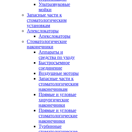
Ультразвуковые
мойки
Запасные части к
стоматологическим
установкам
Апекслокаторы
Апекслокаторы
Стоматологические
наконечники
Аппараты и
средства по уходу
Быстросъемное
соединение
Воздушные моторы
Запасные части к
стоматологическим
наконечникам
Прямые и угловые
хирургические
наконечники
Прямые и угловые
стоматологические
наконечники
Турбинные
стоматологические