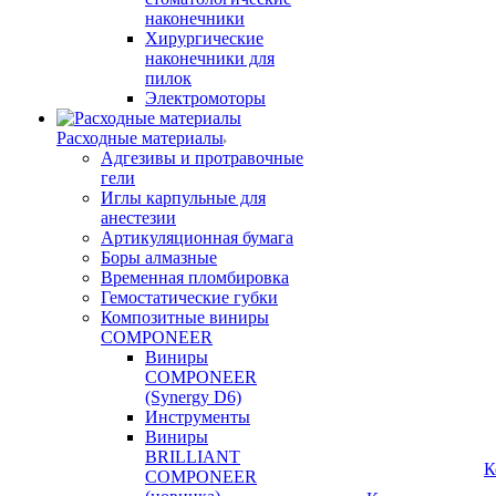
наконечники
Хирургические
наконечники для
пилок
Электромоторы
Расходные материалы
Адгезивы и протравочные
гели
Иглы карпульные для
анестезии
Артикуляционная бумага
Боры алмазные
Временная пломбировка
Гемостатические губки
Композитные виниры
COMPONEER
Виниры
COMPONEER
(Synergy D6)
Инструменты
Виниры
BRILLIANT
К
COMPONEER