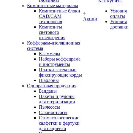
(новинка)
Как купить
Композитные материалы
Композитные блоки
Условия
CAD/СAM
оплаты
Акции
технология
Условия
Композиты
доставки
светового
отверждения
Коффердам-изоляционная
система
Кламмеры
Наборы коффедрама
и инструменты
Платки латексные,
фиксирующие корды
Шаблоны
Одноразовая продукция
Банданы
Пакеты и рулоны
для стерилизации
Пылесосы
Слюноотсосы
Стоматологические
салфетки и фартуки
для пациента