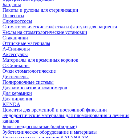
Банданы
Пакеты и рулоны для стерилизации
Пылесосы
Слюноотсосы
Стоматологические салфетки и фартуки для пациента
Чехлы на стоматологические установки
Стаканчики
Оттискные материалы
А-Силиконы
Аксессуары
Материалы для временных коронок
С-Силиконы
Очки стоматологические
Диспенсеры
Полировочные системы
Для композитов и компомеров
Для керамики
Для циркония
KENDA
Цементы для временной и постоянной фиксации
Эндодонтические материалы для пломбирования и лечения
каналов
Боры твердосплавные (карбидные)
Зуботехническое оборудование и материалы
Диски из оксида циркония KATANA ZR