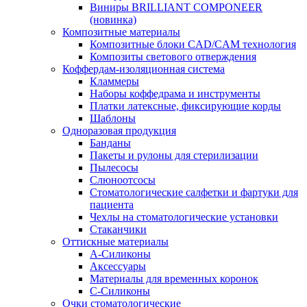
Виниры BRILLIANT COMPONEER
(новинка)
Композитные материалы
Композитные блоки CAD/СAM технология
Композиты светового отверждения
Коффердам-изоляционная система
Кламмеры
Наборы коффедрама и инструменты
Платки латексные, фиксирующие корды
Шаблоны
Одноразовая продукция
Банданы
Пакеты и рулоны для стерилизации
Пылесосы
Слюноотсосы
Стоматологические салфетки и фартуки для
пациента
Чехлы на стоматологические установки
Стаканчики
Оттискные материалы
А-Силиконы
Аксессуары
Материалы для временных коронок
С-Силиконы
Очки стоматологические