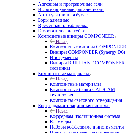
Адгезивы и протравочные гели
Иглы карпульные для анестезии
Артикуляционная бумага
Боры алмазные
Временная пломбировка
Гемостатические губки
Композитные виниры COMPONEER
Назад
Композитные виниры COMPONEER
Виниры COMPONEER (Synergy D6)
Инструменты
Виниры BRILLIANT COMPONEER
(новинка)
Композитные материалы
Назад
Композитные материалы
Композитные блоки CAD/СAM
технология
Композиты светового отверждения
Коффердам-изоляционная система
Назад
Коффердам-изоляционная система
Кламмеры
Наборы коффедрама и инструменты
Платки латексные, фиксирующие