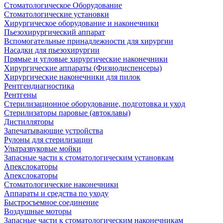
Стоматологическое Оборудование
Стоматологические установки
Хирургическое оборудование и наконечники
Пьезохирургический аппарат
Вспомогательные принадлежности для хирургии
Насадки для пьезохирургии
Прямые и угловые хирургические наконечники
Хирургические аппараты (Физиодиспенсеры)
Хирургические наконечники для пилок
Рентгендиагностика
Рентгены
Стерилизационное оборудование, подготовка и уход
Стерилизаторы паровые (автоклавы)
Дистилляторы
Запечатывающие устройства
Рулоны для стерилизации
Ультразвуковые мойки
Запасные части к стоматологическим установкам
Апекслокаторы
Апекслокаторы
Стоматологические наконечники
Аппараты и средства по уходу
Быстросъемное соединение
Воздушные моторы
Запасные части к стоматологическим наконечникам