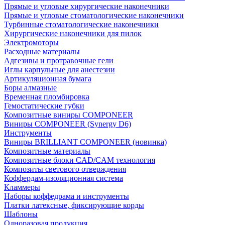
Прямые и угловые хирургические наконечники
Прямые и угловые стоматологические наконечники
Турбинные стоматологические наконечники
Хирургические наконечники для пилок
Электромоторы
Расходные материалы
Адгезивы и протравочные гели
Иглы карпульные для анестезии
Артикуляционная бумага
Боры алмазные
Временная пломбировка
Гемостатические губки
Композитные виниры COMPONEER
Виниры COMPONEER (Synergy D6)
Инструменты
Виниры BRILLIANT COMPONEER (новинка)
Композитные материалы
Композитные блоки CAD/СAM технология
Композиты светового отверждения
Коффердам-изоляционная система
Кламмеры
Наборы коффедрама и инструменты
Платки латексные, фиксирующие корды
Шаблоны
Одноразовая продукция