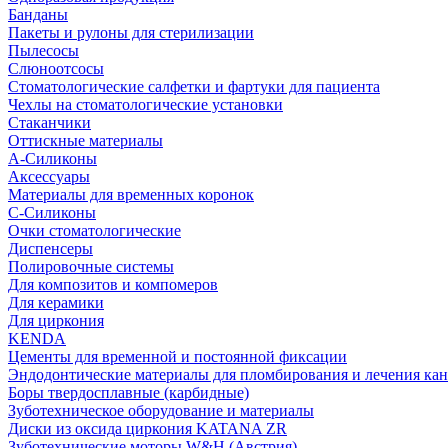
Банданы
Пакеты и рулоны для стерилизации
Пылесосы
Слюноотсосы
Стоматологические салфетки и фартуки для пациента
Чехлы на стоматологические установки
Стаканчики
Оттискные материалы
А-Силиконы
Аксессуары
Материалы для временных коронок
С-Силиконы
Очки стоматологические
Диспенсеры
Полировочные системы
Для композитов и компомеров
Для керамики
Для циркония
KENDA
Цементы для временной и постоянной фиксации
Эндодонтические материалы для пломбирования и лечения ка
Боры твердосплавные (карбидные)
Зуботехническое оборудование и материалы
Диски из оксида циркония KATANA ZR
Зуботехнические моторы W&H (Австрия)