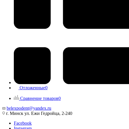
Отложенные
0
Сравнение товаров
0
belexpodent@yandex.ru
г. Минск ул. Ежи Гедройца, 2-240
Facebook
Instagram