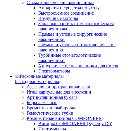
Стоматологические наконечники
Аппараты и средства по уходу
Быстросъемное соединение
Воздушные моторы
Запасные части к стоматологическим
наконечникам
Прямые и угловые хирургические
наконечники
Прямые и угловые стоматологические
наконечники
Турбинные стоматологические
наконечники
Хирургические наконечники для пилок
Электромоторы
Расходные материалы
Адгезивы и протравочные гели
Иглы карпульные для анестезии
Артикуляционная бумага
Боры алмазные
Временная пломбировка
Гемостатические губки
Композитные виниры COMPONEER
Виниры COMPONEER (Synergy D6)
Инструменты