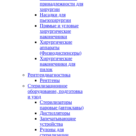
принадлежности для
хирургии
Насадки для
пьезохирургии
Прямые и угловые
хирургические
наконечники
Хирургические
аппараты
(Физиодиспенсеры)
Хирургические
наконечники для
пилок
Рентгендиагностика
Рентгены
Стерилизационное
оборудование, подготовка
и уход
Стерилизаторы
паровые (автоклавы)
Дистилляторы
Запечатывающие
устройства
Рулоны для
стерилизации