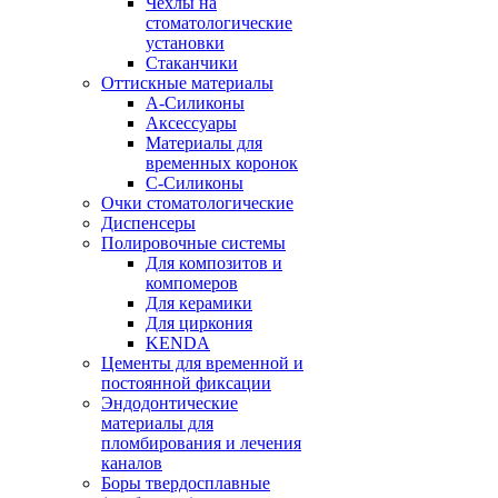
Чехлы на
стоматологические
установки
Стаканчики
Оттискные материалы
А-Силиконы
Аксессуары
Материалы для
временных коронок
С-Силиконы
Очки стоматологические
Диспенсеры
Полировочные системы
Для композитов и
компомеров
Для керамики
Для циркония
KENDA
Цементы для временной и
постоянной фиксации
Эндодонтические
материалы для
пломбирования и лечения
каналов
Боры твердосплавные