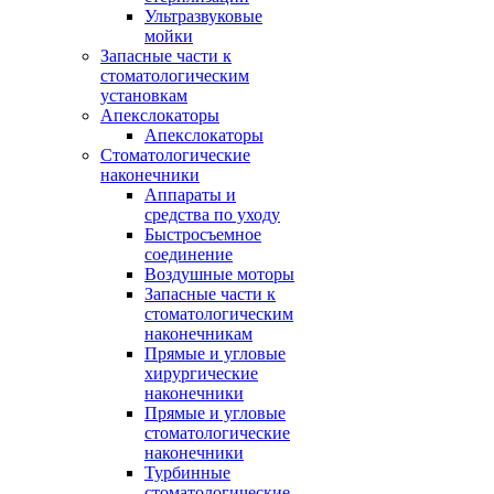
Ультразвуковые
мойки
Запасные части к
стоматологическим
установкам
Апекслокаторы
Апекслокаторы
Стоматологические
наконечники
Аппараты и
средства по уходу
Быстросъемное
соединение
Воздушные моторы
Запасные части к
стоматологическим
наконечникам
Прямые и угловые
хирургические
наконечники
Прямые и угловые
стоматологические
наконечники
Турбинные
стоматологические