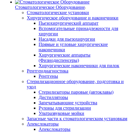
Стоматологическое Оборудование
Стоматологические установки
Хирургическое оборудование и наконечники
Пьезохирургический аппарат
Вспомогательные принадлежности для
хирургии
Насадки для пьезохирургии
Прямые и угловые хирургические
наконечники
Хирургические аппараты
(Физиодиспенсеры)
Хирургические наконечники для пилок
Рентгендиагностика
Рентгены
Стерилизационное оборудование, подготовка и
уход
Стерилизаторы паровые (автоклавы)
Дистилляторы
Запечатывающие устройства
Рулоны для стерилизации
Ультразвуковые мойки
Запасные части к стоматологическим установкам
Апекслокаторы
Апекслокаторы