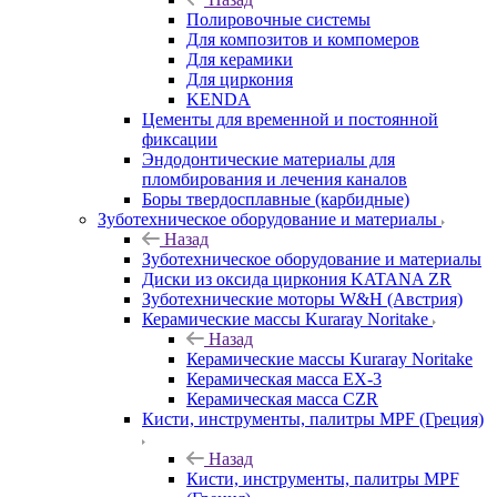
Полировочные системы
Для композитов и компомеров
Для керамики
Для циркония
KENDA
Цементы для временной и постоянной
фиксации
Эндодонтические материалы для
пломбирования и лечения каналов
Боры твердосплавные (карбидные)
Зуботехническое оборудование и материалы
Назад
Зуботехническое оборудование и материалы
Диски из оксида циркония KATANA ZR
Зуботехнические моторы W&H (Австрия)
Керамические массы Kuraray Noritake
Назад
Керамические массы Kuraray Noritake
Керамическая масса EX-3
Керамическая масса CZR
Кисти, инструменты, палитры MPF (Греция)
Назад
Кисти, инструменты, палитры MPF