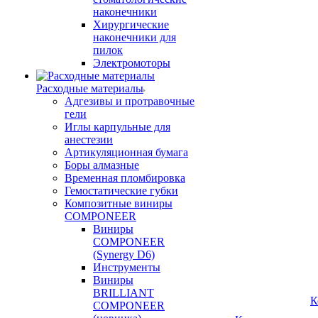
наконечники
Хирургические
наконечники для
пилок
Электромоторы
Расходные материалы
Адгезивы и протравочные
гели
Иглы карпульные для
анестезии
Артикуляционная бумага
Боры алмазные
Временная пломбировка
Гемостатические губки
Композитные виниры
COMPONEER
Виниры
COMPONEER
(Synergy D6)
Инструменты
Виниры
BRILLIANT
К
COMPONEER