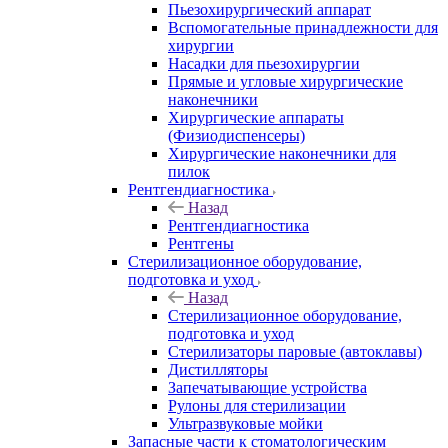
Пьезохирургический аппарат
Вспомогательные принадлежности для
хирургии
Насадки для пьезохирургии
Прямые и угловые хирургические
наконечники
Хирургические аппараты
(Физиодиспенсеры)
Хирургические наконечники для
пилок
Рентгендиагностика
Назад
Рентгендиагностика
Рентгены
Стерилизационное оборудование,
подготовка и уход
Назад
Стерилизационное оборудование,
подготовка и уход
Стерилизаторы паровые (автоклавы)
Дистилляторы
Запечатывающие устройства
Рулоны для стерилизации
Ультразвуковые мойки
Запасные части к стоматологическим