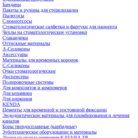
Банданы
Пакеты и рулоны для стерилизации
Пылесосы
Слюноотсосы
Стоматологические салфетки и фартуки для пациента
Чехлы на стоматологические установки
Стаканчики
Оттискные материалы
А-Силиконы
Аксессуары
Материалы для временных коронок
С-Силиконы
Очки стоматологические
Диспенсеры
Полировочные системы
Для композитов и компомеров
Для керамики
Для циркония
KENDA
Цементы для временной и постоянной фиксации
Эндодонтические материалы для пломбирования и лечения
каналов
Боры твердосплавные (карбидные)
Зуботехническое оборудование и материалы
Диски из оксида циркония KATANA ZR