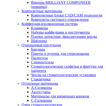
Виниры BRILLIANT COMPONEER
(новинка)
Композитные материалы
Композитные блоки CAD/СAM технология
Композиты светового отверждения
Коффердам-изоляционная система
Кламмеры
Наборы коффедрама и инструменты
Платки латексные, фиксирующие корды
Шаблоны
Одноразовая продукция
Банданы
Пакеты и рулоны для стерилизации
Пылесосы
Слюноотсосы
Стоматологические салфетки и фартуки для
пациента
Чехлы на стоматологические установки
Стаканчики
Оттискные материалы
А-Силиконы
Аксессуары
Материалы для временных коронок
С-Силиконы
Очки стоматологические