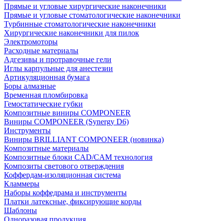
Прямые и угловые хирургические наконечники
Прямые и угловые стоматологические наконечники
Турбинные стоматологические наконечники
Хирургические наконечники для пилок
Электромоторы
Расходные материалы
Адгезивы и протравочные гели
Иглы карпульные для анестезии
Артикуляционная бумага
Боры алмазные
Временная пломбировка
Гемостатические губки
Композитные виниры COMPONEER
Виниры COMPONEER (Synergy D6)
Инструменты
Виниры BRILLIANT COMPONEER (новинка)
Композитные материалы
Композитные блоки CAD/СAM технология
Композиты светового отверждения
Коффердам-изоляционная система
Кламмеры
Наборы коффедрама и инструменты
Платки латексные, фиксирующие корды
Шаблоны
Одноразовая продукция