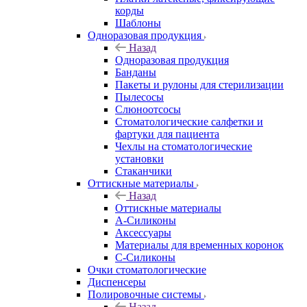
корды
Шаблоны
Одноразовая продукция
Назад
Одноразовая продукция
Банданы
Пакеты и рулоны для стерилизации
Пылесосы
Слюноотсосы
Стоматологические салфетки и
фартуки для пациента
Чехлы на стоматологические
установки
Стаканчики
Оттискные материалы
Назад
Оттискные материалы
А-Силиконы
Аксессуары
Материалы для временных коронок
С-Силиконы
Очки стоматологические
Диспенсеры
Полировочные системы
Назад