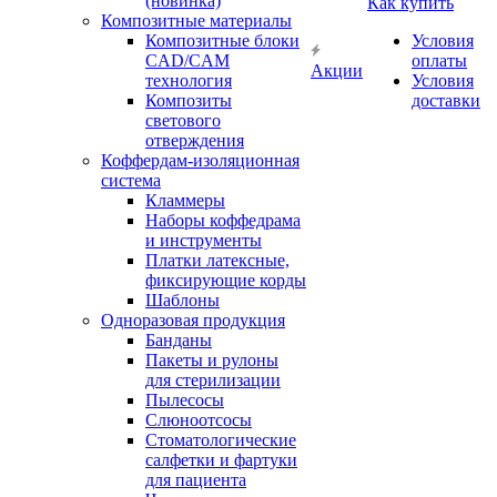
(новинка)
Как купить
Композитные материалы
Композитные блоки
Условия
CAD/СAM
оплаты
Акции
технология
Условия
Композиты
доставки
светового
отверждения
Коффердам-изоляционная
система
Кламмеры
Наборы коффедрама
и инструменты
Платки латексные,
фиксирующие корды
Шаблоны
Одноразовая продукция
Банданы
Пакеты и рулоны
для стерилизации
Пылесосы
Слюноотсосы
Стоматологические
салфетки и фартуки
для пациента