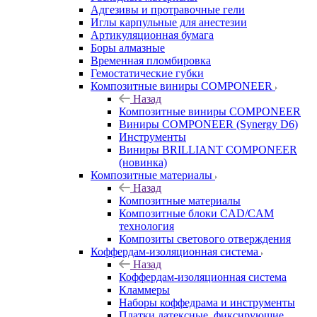
Адгезивы и протравочные гели
Иглы карпульные для анестезии
Артикуляционная бумага
Боры алмазные
Временная пломбировка
Гемостатические губки
Композитные виниры COMPONEER
Назад
Композитные виниры COMPONEER
Виниры COMPONEER (Synergy D6)
Инструменты
Виниры BRILLIANT COMPONEER
(новинка)
Композитные материалы
Назад
Композитные материалы
Композитные блоки CAD/СAM
технология
Композиты светового отверждения
Коффердам-изоляционная система
Назад
Коффердам-изоляционная система
Кламмеры
Наборы коффедрама и инструменты
Платки латексные, фиксирующие