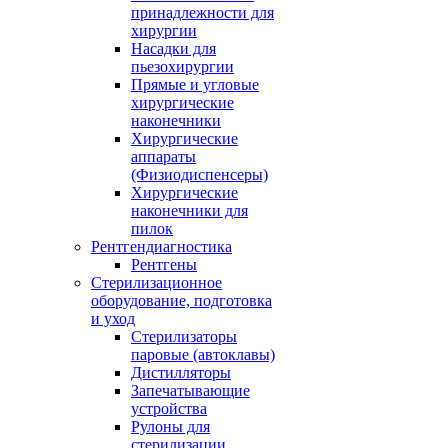
принадлежности для
хирургии
Насадки для
пьезохирургии
Прямые и угловые
хирургические
наконечники
Хирургические
аппараты
(Физиодиспенсеры)
Хирургические
наконечники для
пилок
Рентгендиагностика
Рентгены
Стерилизационное
оборудование, подготовка
и уход
Стерилизаторы
паровые (автоклавы)
Дистилляторы
Запечатывающие
устройства
Рулоны для
стерилизации