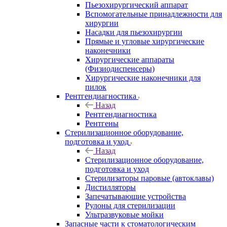
Пьезохирургический аппарат
Вспомогательные принадлежности для
хирургии
Насадки для пьезохирургии
Прямые и угловые хирургические
наконечники
Хирургические аппараты
(Физиодиспенсеры)
Хирургические наконечники для
пилок
Рентгендиагностика
Назад
Рентгендиагностика
Рентгены
Стерилизационное оборудование,
подготовка и уход
Назад
Стерилизационное оборудование,
подготовка и уход
Стерилизаторы паровые (автоклавы)
Дистилляторы
Запечатывающие устройства
Рулоны для стерилизации
Ультразвуковые мойки
Запасные части к стоматологическим