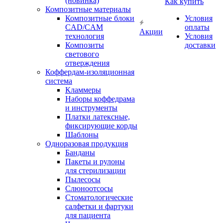
(новинка)
Как купить
Композитные материалы
Композитные блоки
Условия
CAD/СAM
оплаты
Акции
технология
Условия
Композиты
доставки
светового
отверждения
Коффердам-изоляционная
система
Кламмеры
Наборы коффедрама
и инструменты
Платки латексные,
фиксирующие корды
Шаблоны
Одноразовая продукция
Банданы
Пакеты и рулоны
для стерилизации
Пылесосы
Слюноотсосы
Стоматологические
салфетки и фартуки
для пациента