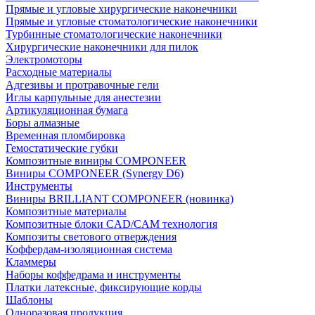
Прямые и угловые хирургические наконечники
Прямые и угловые стоматологические наконечники
Турбинные стоматологические наконечники
Хирургические наконечники для пилок
Электромоторы
Расходные материалы
Адгезивы и протравочные гели
Иглы карпульные для анестезии
Артикуляционная бумага
Боры алмазные
Временная пломбировка
Гемостатические губки
Композитные виниры COMPONEER
Виниры COMPONEER (Synergy D6)
Инструменты
Виниры BRILLIANT COMPONEER (новинка)
Композитные материалы
Композитные блоки CAD/СAM технология
Композиты светового отверждения
Коффердам-изоляционная система
Кламмеры
Наборы коффедрама и инструменты
Платки латексные, фиксирующие корды
Шаблоны
Одноразовая продукция