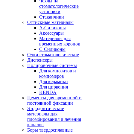
Чехлы на
стоматологические
установки
Стаканчики
Оттискные материалы
А-Силиконы
Аксессуары
Материалы для
временных коронок
С-Силиконы
Очки стоматологические
Диспенсеры
Полировочные системы
Для композитов и
компомеров
Для керамики
Для циркония
KENDA
Цементы для временной и
постоянной фиксации
Эндодонтические
материалы для
пломбирования и лечения
каналов
Боры твердосплавные