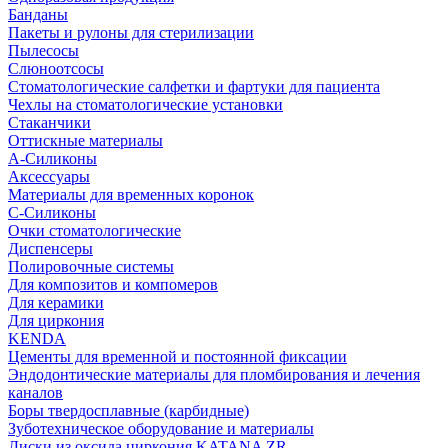
Банданы
Пакеты и рулоны для стерилизации
Пылесосы
Слюноотсосы
Стоматологические салфетки и фартуки для пациента
Чехлы на стоматологические установки
Стаканчики
Оттискные материалы
А-Силиконы
Аксессуары
Материалы для временных коронок
С-Силиконы
Очки стоматологические
Диспенсеры
Полировочные системы
Для композитов и компомеров
Для керамики
Для циркония
KENDA
Цементы для временной и постоянной фиксации
Эндодонтические материалы для пломбирования и лечения
каналов
Боры твердосплавные (карбидные)
Зуботехническое оборудование и материалы
Диски из оксида циркония KATANA ZR