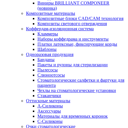
Виниры BRILLIANT COMPONEER
(новинка)
Композитные материалы
Композитные блоки CAD/СAM технология
Композиты светового отверждения
Коффердам-изоляционная система
Кламмеры
Наборы коффедрама и инструменты
Платки латексные, фиксирующие корды
Шаблоны
Одноразовая продукция
Банданы
Пакеты и рулоны для стерилизации
Пылесосы
Слюноотсосы
Стоматологические салфетки и фартуки для
пациента
Чехлы на стоматологические установки
Стаканчики
Оттискные материалы
А-Силиконы
Аксессуары
Материалы для временных коронок
С-Силиконы
Очки стоматологические