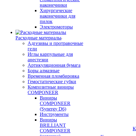
наконечники
Хирургические
наконечники для
пилок
Электромоторы
Расходные материалы
Адгезивы и протравочные
гели
Иглы карпульные для
анестезии
Артикуляционная бумага
Боры алмазные
Временная пломбировка
Гемостатические губки
Композитные виниры
COMPONEER
Виниры
COMPONEER
(Synergy D6)
Инструменты
Виниры
BRILLIANT
К
COMPONEER