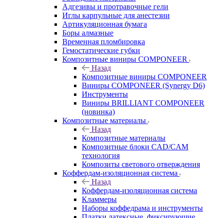
Адгезивы и протравочные гели
Иглы карпульные для анестезии
Артикуляционная бумага
Боры алмазные
Временная пломбировка
Гемостатические губки
Композитные виниры COMPONEER
Назад
Композитные виниры COMPONEER
Виниры COMPONEER (Synergy D6)
Инструменты
Виниры BRILLIANT COMPONEER
(новинка)
Композитные материалы
Назад
Композитные материалы
Композитные блоки CAD/СAM
технология
Композиты светового отверждения
Коффердам-изоляционная система
Назад
Коффердам-изоляционная система
Кламмеры
Наборы коффедрама и инструменты
Платки латексные, фиксирующие