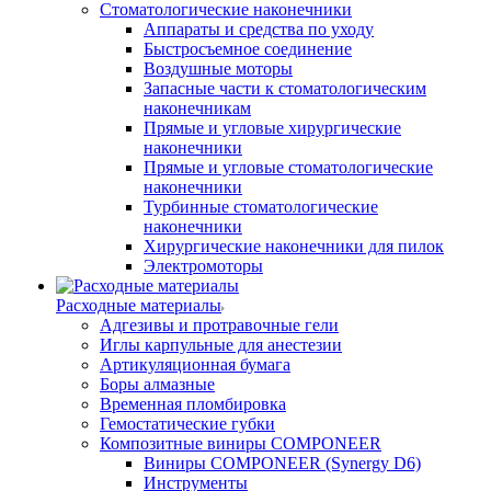
Стоматологические наконечники
Аппараты и средства по уходу
Быстросъемное соединение
Воздушные моторы
Запасные части к стоматологическим
наконечникам
Прямые и угловые хирургические
наконечники
Прямые и угловые стоматологические
наконечники
Турбинные стоматологические
наконечники
Хирургические наконечники для пилок
Электромоторы
Расходные материалы
Адгезивы и протравочные гели
Иглы карпульные для анестезии
Артикуляционная бумага
Боры алмазные
Временная пломбировка
Гемостатические губки
Композитные виниры COMPONEER
Виниры COMPONEER (Synergy D6)
Инструменты