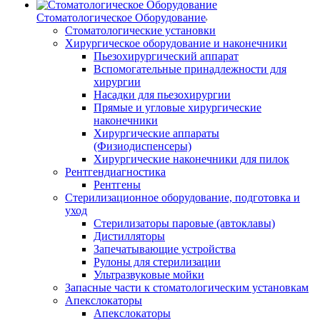
Стоматологическое Оборудование
Стоматологические установки
Хирургическое оборудование и наконечники
Пьезохирургический аппарат
Вспомогательные принадлежности для
хирургии
Насадки для пьезохирургии
Прямые и угловые хирургические
наконечники
Хирургические аппараты
(Физиодиспенсеры)
Хирургические наконечники для пилок
Рентгендиагностика
Рентгены
Стерилизационное оборудование, подготовка и
уход
Стерилизаторы паровые (автоклавы)
Дистилляторы
Запечатывающие устройства
Рулоны для стерилизации
Ультразвуковые мойки
Запасные части к стоматологическим установкам
Апекслокаторы
Апекслокаторы