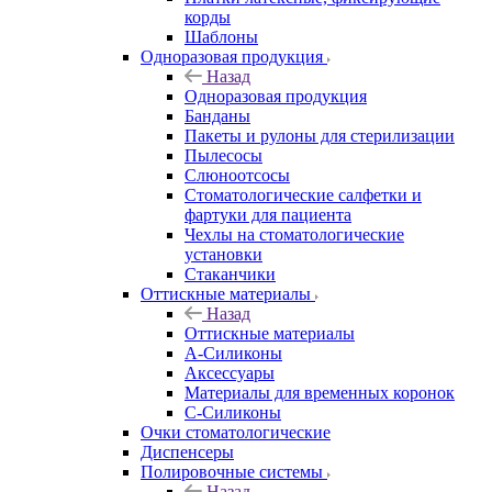
корды
Шаблоны
Одноразовая продукция
Назад
Одноразовая продукция
Банданы
Пакеты и рулоны для стерилизации
Пылесосы
Слюноотсосы
Стоматологические салфетки и
фартуки для пациента
Чехлы на стоматологические
установки
Стаканчики
Оттискные материалы
Назад
Оттискные материалы
А-Силиконы
Аксессуары
Материалы для временных коронок
С-Силиконы
Очки стоматологические
Диспенсеры
Полировочные системы
Назад