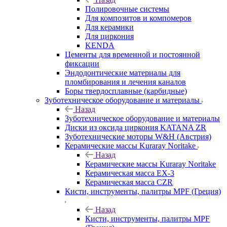
Полировочные системы
Для композитов и компомеров
Для керамики
Для циркония
KENDA
Цементы для временной и постоянной
фиксации
Эндодонтические материалы для
пломбирования и лечения каналов
Боры твердосплавные (карбидные)
Зуботехническое оборудование и материалы
Назад
Зуботехническое оборудование и материалы
Диски из оксида циркония KATANA ZR
Зуботехнические моторы W&H (Австрия)
Керамические массы Kuraray Noritake
Назад
Керамические массы Kuraray Noritake
Керамическая масса EX-3
Керамическая масса CZR
Кисти, инструменты, палитры MPF (Греция)
Назад
Кисти, инструменты, палитры MPF