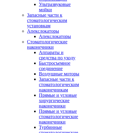
Ультразвуковые
мойки
Запасные части к
стоматологическим
установкам
Апекслокаторы
Апекслокаторы
Стоматологические
наконечники
Аппараты и
средства по уходу
Быстросъемное
соединение
Воздушные моторы
Запасные части к
стоматологическим
наконечникам
Прямые и угловые
хирургические
наконечники
Прямые и угловые
стоматологические
наконечники
Турбинные
стоматологические